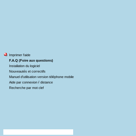
Imprimer l'aide
F.A.Q (Foire aux questions)
Installation du logiciel
Nouveautés et correctifs
Manuel d'utilisation version téléphone mobile
Aide par connexion ŕ distance
Recherche par mot clef