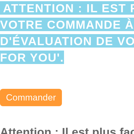
ATTENTION : IL EST
VOTRE COMMANDE À 
D'ÉVALUATION DE VO
FOR YOU'.
Attention : Il est plus f