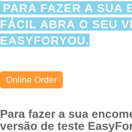
PARA FAZER A SUA 
FÁCIL ABRA O SEU 
EASYFORYOU.
Para fazer a sua encome
versão de teste EasyFo