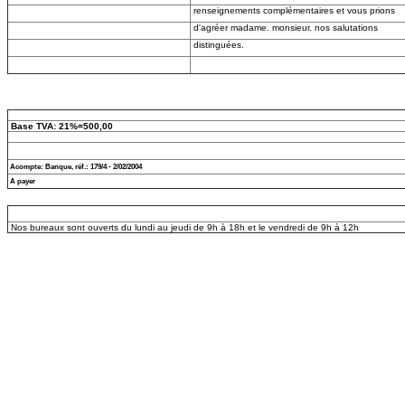
renseignements complémentaires et vous prions
d'agréer madame. monsieur. nos salutations
distinguées.
Base TVA: 21%=500,00
Acompte: Banque, réf.: 179/4 - 2/02/2004
A payer
Nos bureaux sont ouverts du lundi au jeudi de 9h à 18h et le vendredi de 9h à 12h