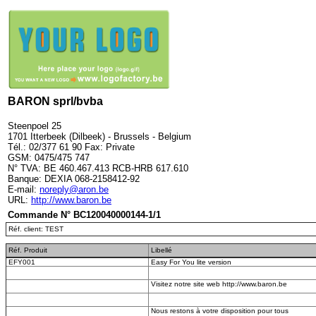
BARON sprl/bvba
Steenpoel 25
1701 Itterbeek (Dilbeek) - Brussels - Belgium
Tél.: 02/377 61 90 Fax: Private
GSM: 0475/475 747
N° TVA: BE 460.467.413 RCB-HRB 617.610
Banque: DEXIA 068-2158412-92
E-mail:
noreply@aron.be
URL:
http://www.baron.be
Commande N° BC120040000144-1/1
Réf. client: TEST
Réf. Produit
Libellé
EFY001
Easy For You lite version
Visitez notre site web http://www.baron.be
Nous restons à votre disposition pour tous