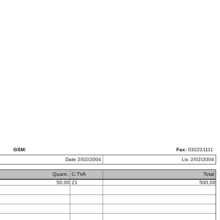
GSM:
Fax:
032221111
Date 2/02/2004
Liv. 2/02/2004
Quant.
C.TVA
Total
50,00
21
500,00