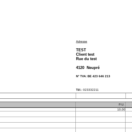
Adresse
TEST
Client test
Rue du test
4120 Neupré
N° TVA: BE 423 646 213
Tél.:
023332211
P.U.
10,00