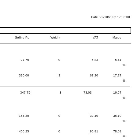
Date :22/10/2002 17:03:00
Selling Pr.
Weight
VAT
Marge
27,75
0
5,83
5,41
%
320,00
3
67,20
17,97
%
347,75
3
73,03
16,97
%
154,30
0
32,40
35,19
%
456,25
0
95,81
78,08
%