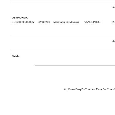
1
GSMNOKMIC
BC120020000005
22/10/200
Microfoon GSM Nokia
VANDEPROEF
2
2
Totals
http://www.EasyForYou.be - Easy For You -