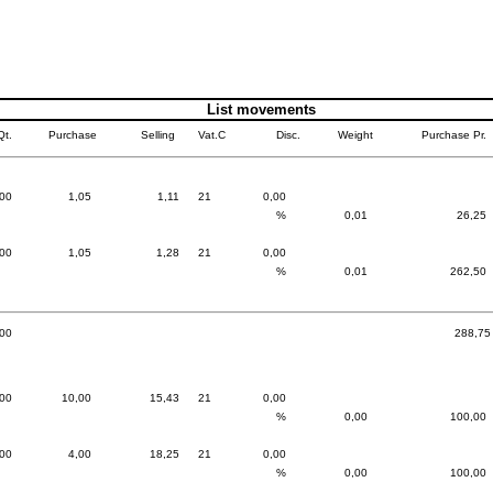
List movements
Qt.
Purchase
Selling
Vat.C
Disc.
Weight
Purchase Pr.
,00
1,05
1,11
21
0,00
%
0,01
26,25
00
1,05
1,28
21
0,00
%
0,01
262,50
00
288,75
,00
10,00
15,43
21
0,00
%
0,00
100,00
,00
4,00
18,25
21
0,00
%
0,00
100,00