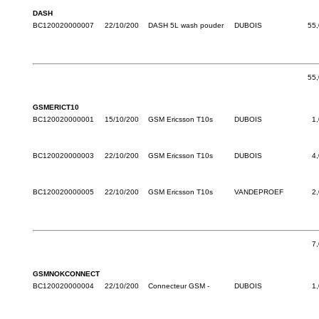
DASH
BC120020000007
22/10/200
DASH 5L wash pouder
DUBOIS
55
55
GSMERICT10
BC120020000001
15/10/200
GSM Ericsson T10s
DUBOIS
1
BC120020000003
22/10/200
GSM Ericsson T10s
DUBOIS
4
BC120020000005
22/10/200
GSM Ericsson T10s
VANDEPROEF
2
7
GSMNOKCONNECT
BC120020000004
22/10/200
Connecteur GSM -
DUBOIS
1