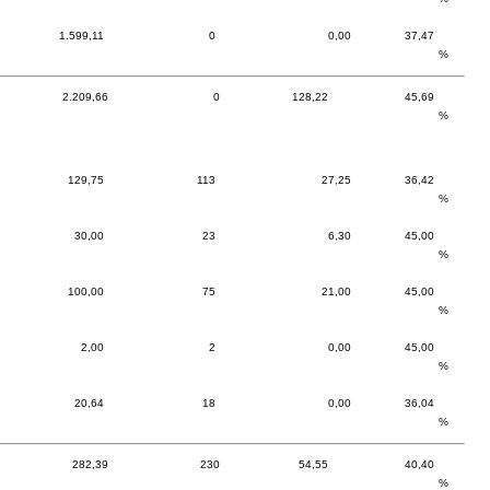
1.599,11
0
0,00
37,47
%
2.209,66
0
128,22
45,69
%
129,75
113
27,25
36,42
%
30,00
23
6,30
45,00
%
100,00
75
21,00
45,00
%
2,00
2
0,00
45,00
%
20,64
18
0,00
36,04
%
282,39
230
54,55
40,40
%