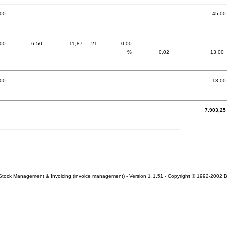
,00
45,00
,00
6,50
11,87
21
0,00
%
0,02
13,00
,00
13,00
7.903,25
 Stock Management & Invoicing (invoice management) - Version 1.1.51 - Copyright © 1992-2002 