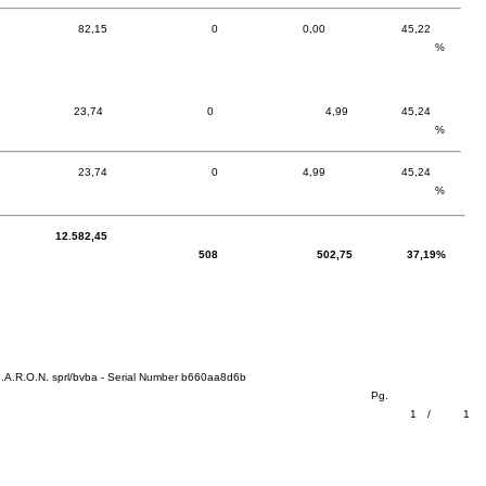
82,15
0
0,00
45,22
%
23,74
0
4,99
45,24
%
23,74
0
4,99
45,24
%
12.582,45
508
502,75
37,19%
B.A.R.O.N. sprl/bvba - Serial Number b660aa8d6b
Pg.
1
/
1