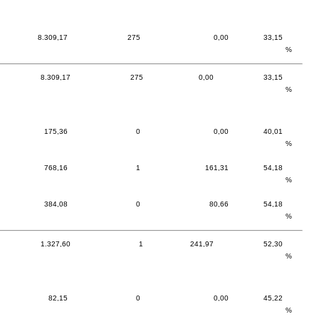
8.309,17
275
0,00
33,15
%
8.309,17
275
0,00
33,15
%
175,36
0
0,00
40,01
%
768,16
1
161,31
54,18
%
384,08
0
80,66
54,18
%
1.327,60
1
241,97
52,30
%
82,15
0
0,00
45,22
%