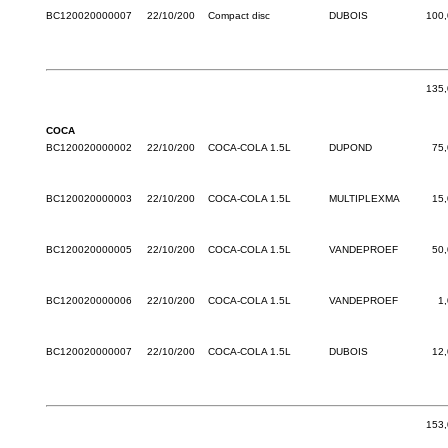
BC120020000007
22/10/200
Compact disc
DUBOIS
100,
135,
COCA
BC120020000002
22/10/200
COCA-COLA 1.5L
DUPOND
75
BC120020000003
22/10/200
COCA-COLA 1.5L
MULTIPLEXMA
15
BC120020000005
22/10/200
COCA-COLA 1.5L
VANDEPROEF
50
BC120020000006
22/10/200
COCA-COLA 1.5L
VANDEPROEF
1
BC120020000007
22/10/200
COCA-COLA 1.5L
DUBOIS
12
153,