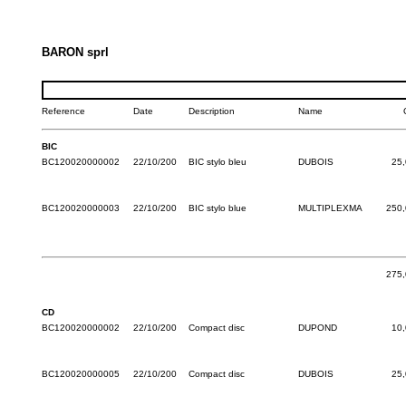
BARON sprl
Reference
Date
Description
Name
BIC
BC120020000002
22/10/200
BIC stylo bleu
DUBOIS
25
BC120020000003
22/10/200
BIC stylo blue
MULTIPLEXMA
250,
275,
CD
BC120020000002
22/10/200
Compact disc
DUPOND
10
BC120020000005
22/10/200
Compact disc
DUBOIS
25