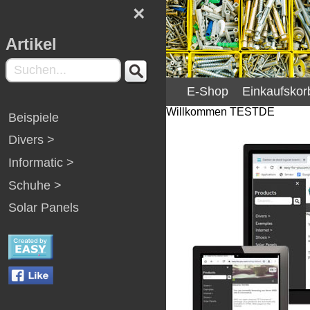
×
Artikel
E-Shop
Einkaufskor
Willkommen TESTDE
Beispiele
Divers >
Informatic >
Schuhe >
Solar Panels