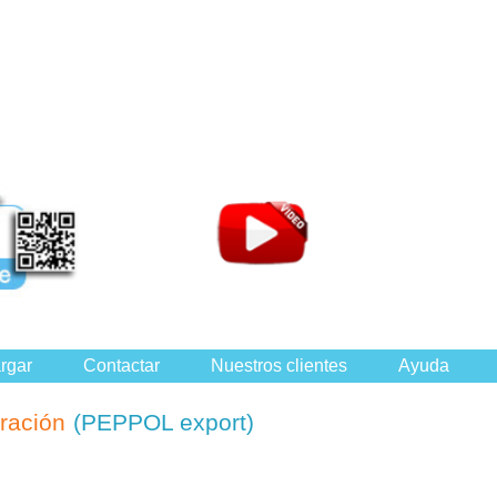
rgar
Contactar
Nuestros clientes
Ayuda
uración
(PEPPOL export)