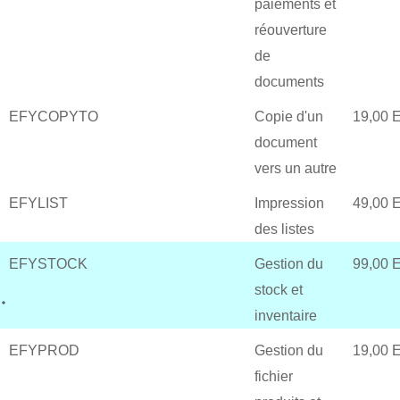
paiements et
réouverture
de
documents
EFYCOPYTO
Copie d'un
19,00 
document
vers un autre
EFYLIST
Impression
49,00 
des listes
EFYSTOCK
Gestion du
99,00 
stock et
inventaire
EFYPROD
Gestion du
19,00 
fichier