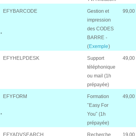
EFYBARCODE
Gestion et
99,00
impression
des CODES
BARRE -
(
Exemple
)
EFYHELPDESK
Support
49,00
téléphonique
ou mail (1h
prépayée)
EFYFORM
Formation
49,00
"Easy For
You" (1h
prépayée)
EFYADVSEARCH
Recherche
19,00