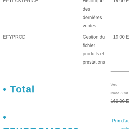
EFYLASTPRICE
Historique
14,00 
des
dernières
ventes
EFYPROD
Gestion du
19,00 
fichier
produits et
prestations
Votre
Total
remise 70,00
169,00 
Prix d'a