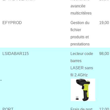
avancée
multicritères
EFYPROD
Gestion du
19,00
fichier
produits et
prestations
LSIDABAR115
Lecteur code
98,00
barres
LASER sans
fil 2.4GHz
PORT
Frais de port
12,00