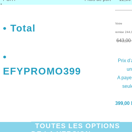
Votre
Total
remise 244
643,00
Prix d
EFYPROMO399
un
A paye
seul
399,00
TOUTES LES OPTIONS