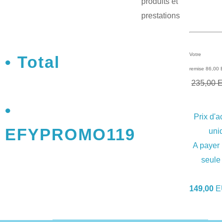
produits et
prestations
Votre
Total
remise 86,00
235,00 
Prix d'a
EFYPROMO119
uni
A payer
seule 
149,00
E