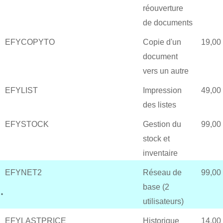
réouverture
de documents
EFYCOPYTO
Copie d'un
19,00
document
vers un autre
EFYLIST
Impression
49,00
des listes
EFYSTOCK
Gestion du
99,00
stock et
inventaire
EFYNET2
Réseau de
99,00
base (2
utilisateurs)
EFYLASTPRICE
Historique
14,00