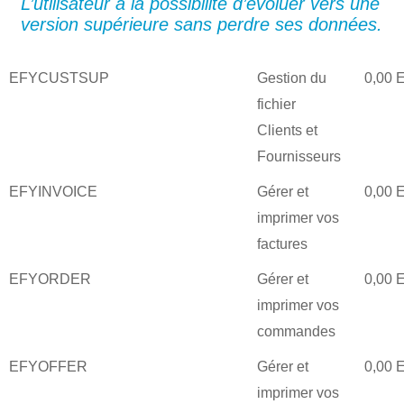
L’utilisateur a la possibilité d’évoluer vers une
version supérieure sans perdre ses données.
EFYCUSTSUP
Gestion du
0,00 
fichier
Clients et
Fournisseurs
EFYINVOICE
Gérer et
0,00 
imprimer vos
factures
EFYORDER
Gérer et
0,00 
imprimer vos
commandes
EFYOFFER
Gérer et
0,00 
imprimer vos