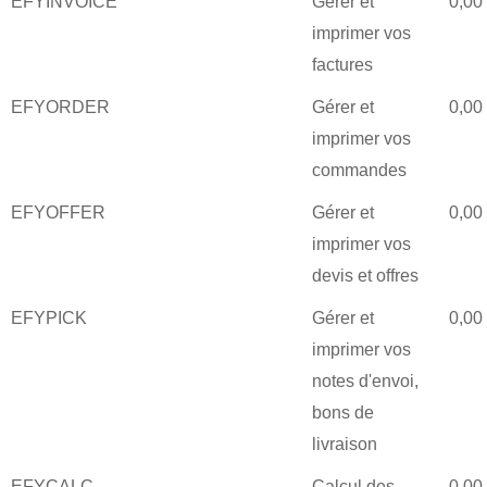
EFYINVOICE
Gérer et
0,00
imprimer vos
factures
EFYORDER
Gérer et
0,00
imprimer vos
commandes
EFYOFFER
Gérer et
0,00
imprimer vos
devis et offres
EFYPICK
Gérer et
0,00
imprimer vos
notes d'envoi,
bons de
livraison
EFYCALC
Calcul des
0,00