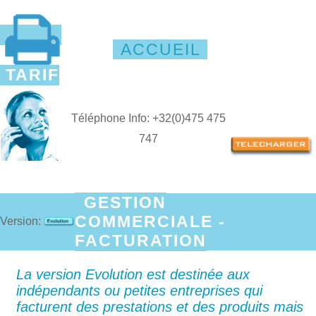
ACCUEIL
TARIF
Téléphone Info: +32(0)475 475
747
GESTION
COMMERCIALE -
Version:
FACTURATION
La version Evolution est destinée aux
indépendants ou petites entreprises qui
facturent des prestations et des produits mais