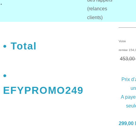
(relances
clients)
Votre
Total
remise 154
453,00
Prix d
EFYPROMO249
un
A paye
seul
299,00