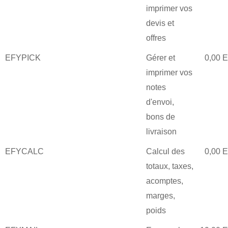
imprimer vos
devis et
offres
EFYPICK
Gérer et
0,00 
imprimer vos
notes
d'envoi,
bons de
livraison
EFYCALC
Calcul des
0,00 
totaux, taxes,
acomptes,
marges,
poids