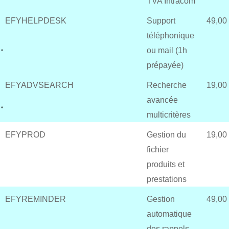
TVA Intracom
EFYHELPDESK
Support
49,00
téléphonique
ou mail (1h
prépayée)
EFYADVSEARCH
Recherche
19,00
avancée
multicritères
EFYPROD
Gestion du
19,00
fichier
produits et
prestations
EFYREMINDER
Gestion
49,00
automatique
des rappels