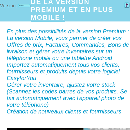
DE LA VERSION
Version:
PREMIUM ET EN PLUS
MOBILE !
En plus des possibilités de la version Premium :
La version Mobile, vous permet de créer vos
Offres de prix, Factures, Commandes, Bons de
livraison et gérer votre inventaires sur un
téléphone mobile ou une tablette Android
Importez automatiquement tous vos clients,
fournisseurs et produits depuis votre logiciel
EasyforYou
Gérer votre inventaire, ajustez votre stock
(Scannez les codes barres de vos produits. Se
fait automatiquement avec l'appareil photo de
votre téléphone)
Création de nouveaux clients et fournisseurs