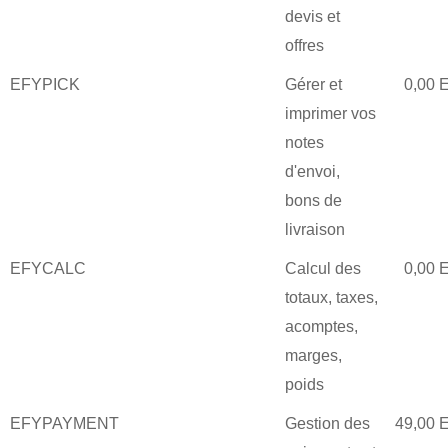
devis et
offres
EFYPICK
Gérer et
0,00 
imprimer vos
notes
d'envoi,
bons de
livraison
EFYCALC
Calcul des
0,00 
totaux, taxes,
acomptes,
marges,
poids
EFYPAYMENT
Gestion des
49,00 