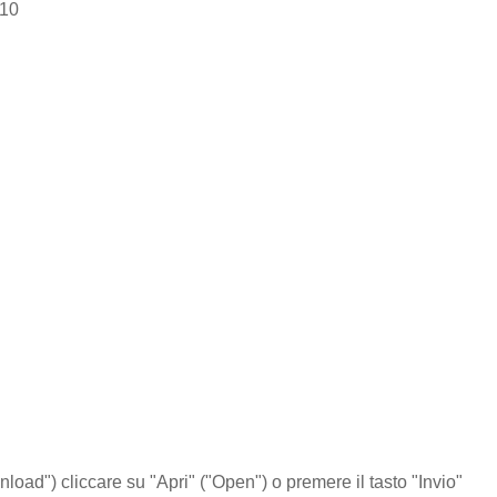
 10
nload") cliccare su "Apri" ("Open") o premere il tasto "Invio"