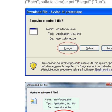
("Enter", sulla tastiera) e poi "Esegui" ("Run").