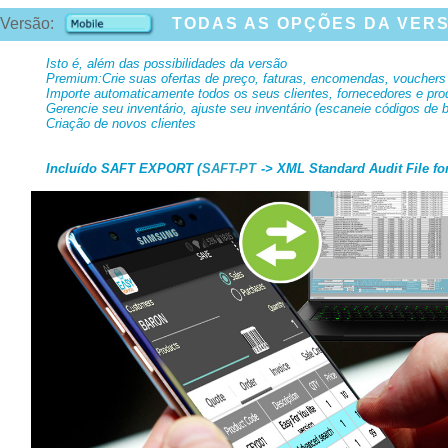
Versão:
TODAS AS OPÇÕES DA VERS
Isto é, além das possibilidades da versão
Premium:Crie suas ofertas de preço, faturas, encomendas, vouchers d
Importe automaticamente todos os seus clientes, fornecedores e pr
Gerencie seu inventário, ajuste seu inventário (escaneie códigos de
Criação de novos clientes
Incluído SAFT EXPORT (
SAFT-PT
-> XML Standard Audit File fo