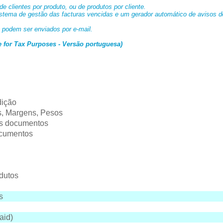
de clientes por produto, ou de produtos por cliente.
istema de gestão das facturas vencidas e um gerador automático de avisos d
podem ser enviados por e-mail.
 for Tax Purposes - Versão portuguesa)
dição
os, Margens, Pesos
es documentos
ocumentos
odutos
s
aid)