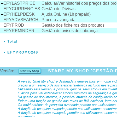
EFYLASTPRICE
Calcular/Ver historial dos preços dos pr
EFYCURRENCIES
Gestão de Divisas
EFYHELPDESK
Ajuda OnLine (1h prepaid)
EFYADVSEARCH
Procura avançada
EFYPROD
Gestão dos ficheiros dos produtos
EFYREMINDER
Gestão de avisos de cobrança
Total
EFYPROMO249
Versão:
START MY SHOP 'GESTÃO 
A versão 'Start My shop' é destinada a empresários em nome indi
graças a um serviço de assistência telefónica incluído neste pac
Utilizando esta versão, é possível gerir os seus stocks em inven
É ainda possível estabelecer stocks mínimos de segurança e ge
Na gestão de documentos, é possível através de configuração ace
Existe uma função de gestão das taxas de IVA nacional, intra-com
Os multi-critérios de pesquisa avançada permite aos utilizadores 
A função de pesquisa avaçada permite aos utilizadores encontrar
A função de pesquisa avançada permite aos utilizadores encontrar
pagamento.