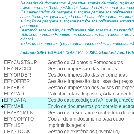
Na gestão de documentos, é possível através de configuração ace
Existe uma função de gestão das taxas de IVA nacional, intra-com
Os multi-critérios de pesquisa avançada permite aos utilizadores 
A função de pesquisa avaçada permite aos utilizadores encontrar
A função de pesquisa avançada permite aos utilizadores encontrar
pagamento.
Utilizando esta versão, os utilizadores têm acesso a um historial 
Utilizando a versão Premium, os utilizadores têm acesso a um s
avisos).
Todos os documentos (orçamentos, encomendas a fornecedores) 
Incluído SAFT EXPORT (
SAFT-PT
-> XML Standard Audit File
EFYCUSTSUP
Gestão de Clientes e Fornecedores
EFYINVOICE
Gestão e impressão das facturas
EFYORDER
Gestão e impressão das encomendas
EFYOFFER
Gestão e impressão das listas de preços
EFYPICK
Gestão e impressão dos avisos de expe
EFYCALC
Calcular Totais, Impostos, Adiantament
EFYDATA
Gestão dasos:códigos IVA, configuraçõ
EFYMAIL
Envio de documentos por correio elect
EFYPAYMENT
Gestão de Tesouraria e reabertura de d
EFYCOPYTO
Copiar de um documento para outro
EFYLIST
Imprimir listagens
EFYSTOCK
Gestão de existências (inventario)