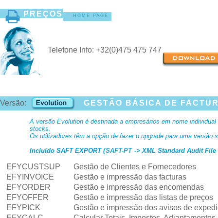
PREÇOS
HOME PAGE
Telefone Info: +32(0)475 475 747
Versão:
GESTÃO BÁSICA DE FACTU
A versão Evolution é destinada a empresários em nome individual
stocks.
Os utilizadores têm a opção de fazer o upgrade para uma versão s
Incluído SAFT EXPORT (
SAFT-PT
-> XML Standard Audit File 
EFYCUSTSUP
Gestão de Clientes e Fornecedores
EFYINVOICE
Gestão e impressão das facturas
EFYORDER
Gestão e impressão das encomendas
EFYOFFER
Gestão e impressão das listas de preços
EFYPICK
Gestão e impressão dos avisos de exped
EFYCALC
Calcular Totais, Impostos, Adiantamentos