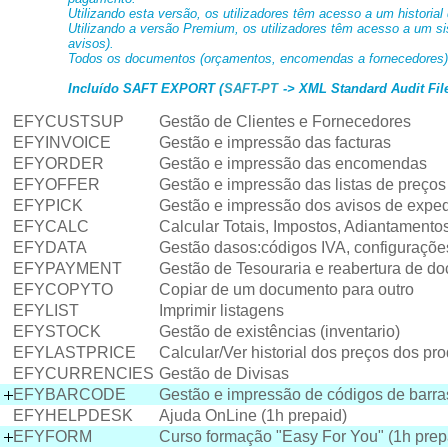
Utilizando esta versão, os utilizadores têm acesso a um historial 
Utilizando a versão Premium, os utilizadores têm acesso a um s
avisos).
Todos os documentos (orçamentos, encomendas a fornecedores) 
Incluído SAFT EXPORT (
SAFT-PT
-> XML Standard Audit File
EFYCUSTSUP
Gestão de Clientes e Fornecedores
EFYINVOICE
Gestão e impressão das facturas
EFYORDER
Gestão e impressão das encomendas
EFYOFFER
Gestão e impressão das listas de preços
EFYPICK
Gestão e impressão dos avisos de expe
EFYCALC
Calcular Totais, Impostos, Adiantament
EFYDATA
Gestão dasos:códigos IVA, configuraçõ
EFYPAYMENT
Gestão de Tesouraria e reabertura de d
EFYCOPYTO
Copiar de um documento para outro
EFYLIST
Imprimir listagens
EFYSTOCK
Gestão de existências (inventario)
EFYLASTPRICE
Calcular/Ver historial dos preços dos pr
EFYCURRENCIES
Gestão de Divisas
EFYBARCODE
Gestão e impressão de códigos de barra
EFYHELPDESK
Ajuda OnLine (1h prepaid)
EFYFORM
Curso formação "Easy For You" (1h prep