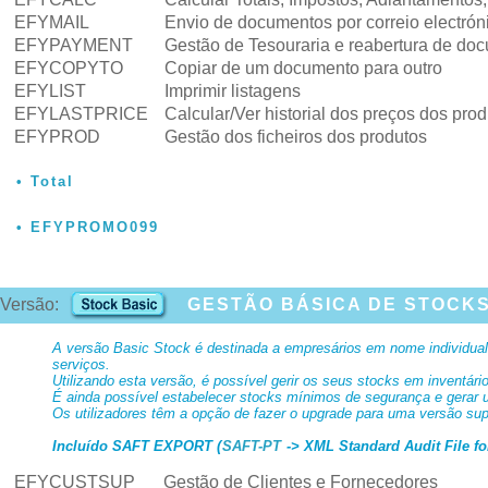
EFYMAIL
Envio de documentos por correio electró
EFYPAYMENT
Gestão de Tesouraria e reabertura de do
EFYCOPYTO
Copiar de um documento para outro
EFYLIST
Imprimir listagens
EFYLASTPRICE
Calcular/Ver historial dos preços dos pro
EFYPROD
Gestão dos ficheiros dos produtos
Total
EFYPROMO099
Versão:
GESTÃO BÁSICA DE STOCKS
A versão Basic Stock é destinada a empresários em nome individual
serviços.
Utilizando esta versão, é possível gerir os seus stocks em inventár
É ainda possível estabelecer stocks mínimos de segurança e gerar
Os utilizadores têm a opção de fazer o upgrade para uma versão sup
Incluído SAFT EXPORT (
SAFT-PT
-> XML Standard Audit File fo
EFYCUSTSUP
Gestão de Clientes e Fornecedores