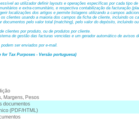
ssível ao utilizador definir layouts e operações específicas por cada tipo d
unitários e extra-comunitário, e respectiva contabilização da facturação (pla
gerir localizações dos artigos e permite listagens utilizando a campos adicion
 os clientes usando a maioria dos campos da ficha de cliente, incluindo os c
 documentos pelo valor total (matching), pelo valor do depósito, incluindo o
de clientes por produto, ou de produtos por cliente.
istema de gestão das facturas vencidas e um gerador automático de avisos d
podem ser enviados por e-mail.
 for Tax Purposes - Versão portuguesa)
dição
os, Margens, Pesos
es documentos
rónico (PDF/HTML)
ocumentos