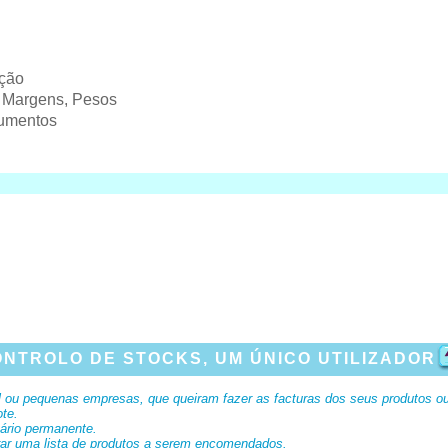
ição
, Margens, Pesos
cumentos
NTROLO DE STOCKS, UM ÚNICO UTILIZADOR
ou pequenas empresas, que queiram fazer as facturas dos seus produtos ou s
ote.
tário permanente.
rar uma lista de produtos a serem encomendados.