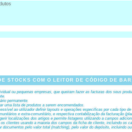
odutos
DE STOCKS COM O LEITOR DE CÓDIGO DE BAR
vidual ou pequenas empresas, que queiram fazer as facturas dos seus produto
ote.
tário permanente.
rar uma lista de produtos a serem encomendados.
ssível ao utilizador definir layouts e operações específicas por cada tipo d
unitários e extra-comunitário, e respectiva contabilização da facturação (pla
gerir localizações dos artigos e permite listagens utilizando a campos adicion
 os clientes usando a maioria dos campos da ficha de cliente, incluindo os c
 documentos pelo valor total (matching), pelo valor do depósito, incluindo o