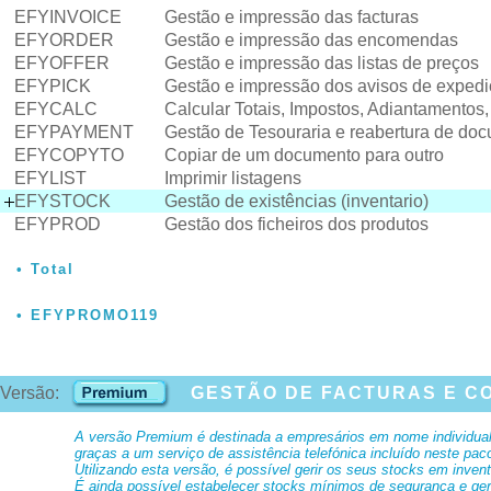
EFYINVOICE
Gestão e impressão das facturas
EFYORDER
Gestão e impressão das encomendas
EFYOFFER
Gestão e impressão das listas de preços
EFYPICK
Gestão e impressão dos avisos de exped
EFYCALC
Calcular Totais, Impostos, Adiantamentos
EFYPAYMENT
Gestão de Tesouraria e reabertura de do
EFYCOPYTO
Copiar de um documento para outro
EFYLIST
Imprimir listagens
EFYSTOCK
Gestão de existências (inventario)
EFYPROD
Gestão dos ficheiros dos produtos
Total
EFYPROMO119
Versão:
GESTÃO DE FACTURAS E CO
A versão Premium é destinada a empresários em nome individual 
graças a um serviço de assistência telefónica incluído neste pac
Utilizando esta versão, é possível gerir os seus stocks em inven
É ainda possível estabelecer stocks mínimos de segurança e ge