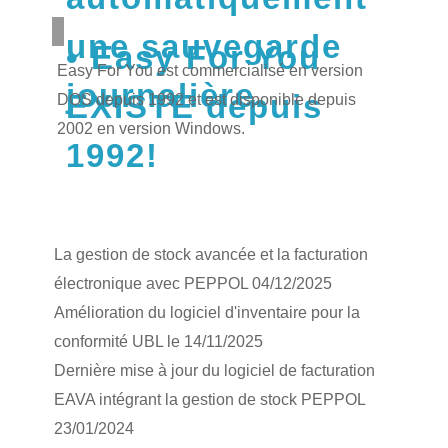
une sauvegarde
Easy For You
Easy For You est commercialisé en version
journalière.
EXISTE depuis
DOS depuis 1992 et est disponible depuis
2002 en version Windows.
1992!
La gestion de stock avancée et la facturation
électronique avec PEPPOL 04/12/2025
Amélioration du logiciel d'inventaire pour la
conformité UBL le 14/11/2025
Dernière mise à jour du logiciel de facturation
EAVA intégrant la gestion de stock PEPPOL
23/01/2024