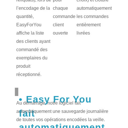
l’encodage de la
chaque
automatiquement
quantité,
commande
les commandes
EasyForYou
client
entièrement
affiche la liste
ouverte
livrées
des clients ayant
commandé des
exemplaires du
produit
réceptionné.
Easy For You
Au démarrage, notre logiciel fait
fait
automatiquement une sauvegarde journalière
de toutes vos opérations encodées la veille.
automatiquement