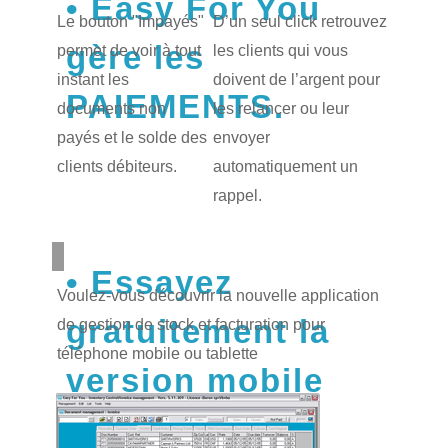
Easy For You
Le bouton "Impayés"
D’un seul click retrouvez
gère les
permet de voir à tout
les clients qui vous
instant les
doivent de l’argent pour
PAIEMENTS.
documents non
les relancer ou leur
payés et le solde des
envoyer
clients débiteurs.
automatiquement un
rappel.
Essayez
Voulez-vous découvrir la nouvelle application
gratuitement la
de gestion de stock et facturation pour
téléphone mobile ou tablette
version mobile
pour Android