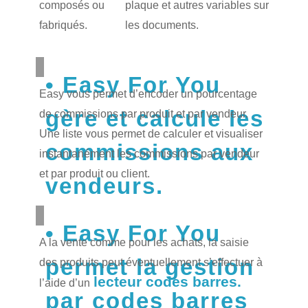
composés ou
plaque et autres variables sur
fabriqués.
les documents.
Easy For You
Easy vous permet d’encoder un pourcentage
gère et calcule les
de commissions par produit et par vendeur.
Une liste vous permet de calculer et visualiser
commissions aux
instantanément les commissions par vendeur
et par produit ou client.
vendeurs.
Easy For You
A la vente comme pour les achats, la saisie
permet la gestion
des produits peut éventuellement s’effectuer à
lecteur codes barres.
l’aide d’un
par codes barres