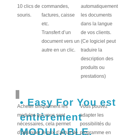
10 clics de
commandes,
automatiquement
souris.
factures, caisse
les documents
etc.
dans la langue
Transfert d’un
de vos clients.
document vers un
(Ce logiciel peut
autre en un clic.
traduire la
description des
produits ou
prestations)
Easy For You est
Acheter uniquement les
Vous pouvez
entièrement
modules qui vous sont
adapter les
nécessaires, cela permet
possibilités du
MODULABLE.
d'optimiser le prix d'achat de
programme en