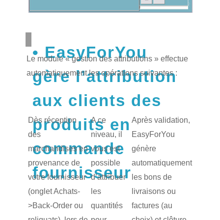
EasyForYou
Le module « gestion des attributions » effectue
gère l’attribution
automatiquement les opérations suivantes :
aux clients des
produits en
Dès réception
A ce
Après validation,
des
niveau, il
EasyForYou
commande
marchandises en
vous est
génère
provenance de
possible
automatiquement
fournisseur
votre fournisseur
d’attribuer
les bons de
(onglet Achats-
les
livraisons ou
>Back-Order ou
quantités
factures (au
reliquats), lors de
pour
choix) et clôture