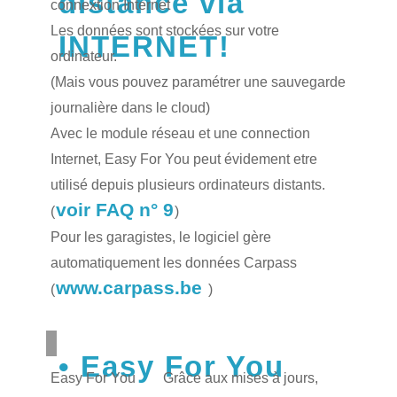
distance via
connextion Internet
Les données sont stockées sur votre
INTERNET!
ordinateur.
(Mais vous pouvez paramétrer une sauvegarde
journalière dans le cloud)
Avec le module réseau et une connection
Internet, Easy For You peut évidement etre
utilisé depuis plusieurs ordinateurs distants.
voir FAQ n° 9
(
)
Pour les garagistes, le logiciel gère
automatiquement les données Carpass
www.carpass.be
(
)
Easy For You
Easy For You
Grâce aux mises à jours,