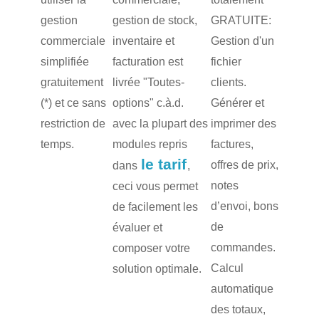
gestion
gestion de stock,
GRATUITE:
commerciale
inventaire et
Gestion d'un
simplifiée
facturation est
fichier
gratuitement
livrée "Toutes-
clients.
(*) et ce sans
options" c.à.d.
Générer et
restriction de
avec la plupart des
imprimer des
temps.
modules repris
factures,
le tarif
offres de prix,
dans
,
notes
ceci vous permet
d’envoi, bons
de facilement les
de
évaluer et
commandes.
composer votre
Calcul
solution optimale.
automatique
des totaux,