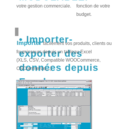
votre gestion commerciale.
fonction de votre
budget.
Importer-
Importer
facilement vos produits, clients ou
exporter des
fournisseurs depuis un tableau Excel
(XLS, CSV, Compatible WOOCommerce,
données depuis
OSCommerce,...)
Excel