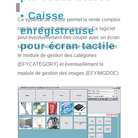
Caisse
Ce système de caisse permet la vente comptoir
enregistreuse
rapide et efficace de vos produits. Ce logiciel
peut éventuellement être couplé avec un écran
pour écran tactile
tactile ! Ce module de caisse va de paire avec
le module de gestion des catégories
(EFYCATEGORY) et éventuellement le
module de gestion des images (EFYIMGDOC)