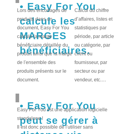
Easy For You
Lors des encodages de
Calcul du chiffre
calcule les
produits dans un
d’affaires, listes et
document, Easy For You
statistiques par
MARGES
calcule la marge
période, par article
bénéficiaire détaillée du
ou catégorie, par
bénéficiaires.
produit ainsi que la marge
client ou
de l'ensemble des
fournisseur, par
produits présents sur le
secteur ou par
document.
vendeur, etc.…
Easy For You
Easy For You est une application logicielle
peut se gérer à
standalone !
Il est donc possible de l'utiliser sans