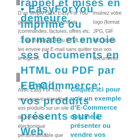
rappel et mises en
EasyForYou
D'un simple click, Easy For You
Insérez votre
demeure.
imprime ou
génère tous les documents
logo (format
(commandes, factures, offres etc.
JPG, GIF
formate et envoie
…) au format PDF ou HTML et
etc..) dans
les envoie par E-mail sans quitter
tous vos
ses documents en
le logiciel.
documents.
HTML ou PDF par
E-mail.
E-Commerce:
Cliquez ici pour
Avec Easy For You,
voir un exemple
vos produits
vous pouvez transférer
d’E-Commerce
vos produits sur un site
présents sur le
destiné à
de commerce
présenter ou
électronique
Web.
vendre vos
personnalisable que