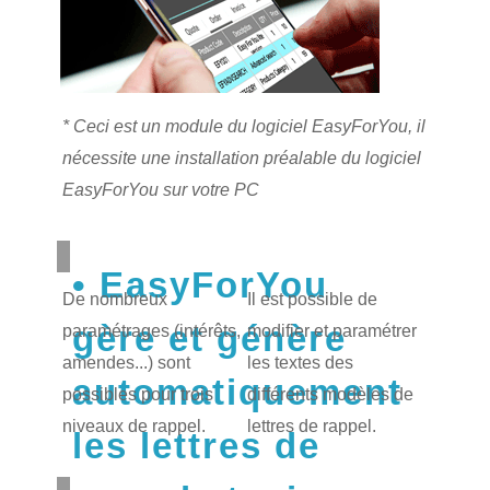
* Ceci est un module du logiciel EasyForYou, il
nécessite une installation préalable du logiciel
EasyForYou sur votre PC
EasyForYou
De nombreux
Il est possible de
gère et génère
paramétrages (intérêts,
modifier et paramétrer
amendes...) sont
les textes des
automatiquement
possibles pour trois
différents modèles de
niveaux de rappel.
lettres de rappel.
les lettres de