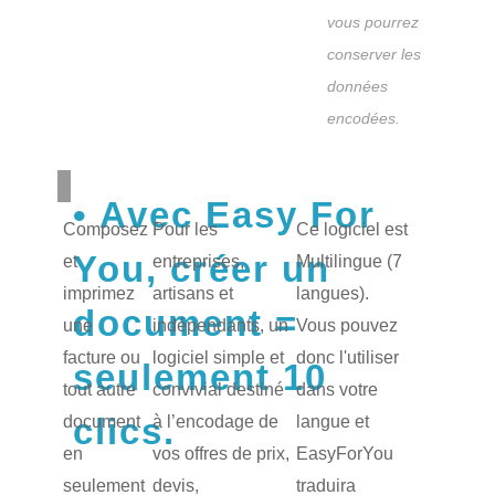
vous pourrez
conserver les
données
encodées.
Avec Easy For
Composez
Pour les
Ce logiciel est
You, créer un
et
entreprises,
Multilingue (7
imprimez
artisans et
langues).
document =
une
indépendants, un
Vous pouvez
facture ou
logiciel simple et
donc l'utiliser
seulement 10
tout autre
convivial destiné
dans votre
clics.
document
à l’encodage de
langue et
en
vos offres de prix,
EasyForYou
seulement
devis,
traduira