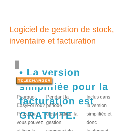
FAQ
Revendeurs
Logiciel de gestion de stock,
inventaire et facturation
La version
simplifiée pour la
Pourquoi
Pendant la
Inclus dans
facturation est
EasyForYou?
période
la version
GRATUITE.
Parce que
d'évaluation, la
simplifiée et
vous pouvez
gestion
donc
utiliser la
commerciale,
totalement