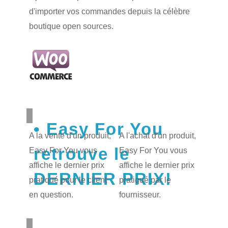
d'importer vos commandes depuis la célèbre
boutique open sources.
Easy For You
A la vente d'un produit,
A l'achat d'un produit,
retrouve le
Easy For You vous
Easy For You vous
affiche le dernier prix
affiche le dernier prix
DERNIER PRIX!
pratiqué pour le client
pratiqué par le
en question.
fournisseur.